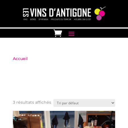
Accueil
/ ATELIERS DEGUSTATION
ATELIERS
DEGUSTATION
Atelier dégustation à la carte – Mon Sommelier à
domicile
3 résultats affichés