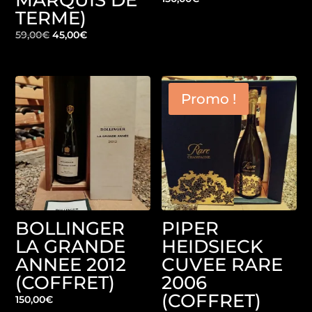
MARQUIS DE
TERME)
Le
Le
59,00
€
45,00
€
prix
prix
initial
actuel
était :
est :
Promo !
59,00€.
45,00€.
BOLLINGER
PIPER
LA GRANDE
HEIDSIECK
ANNEE 2012
CUVEE RARE
(COFFRET)
2006
(COFFRET)
150,00
€