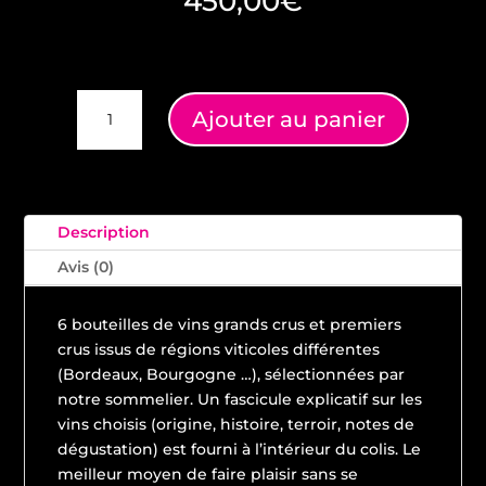
450,00
€
quantité
Ajouter au panier
de
PANACHAGE
6
BOUTEILLES
GRANDS
Description
CRUS
Avis (0)
&
1ER
6 bouteilles de vins grands crus et premiers
CRUS
crus issus de régions viticoles différentes
(Bordeaux, Bourgogne …), sélectionnées par
notre sommelier. Un fascicule explicatif sur les
vins choisis (origine, histoire, terroir, notes de
dégustation) est fourni à l’intérieur du colis. Le
meilleur moyen de faire plaisir sans se