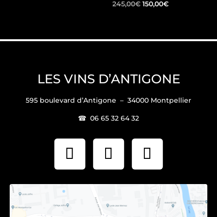
Le
Le
245,00
€
150,00
€
prix
prix
initial
actuel
était :
est :
245,00€.
150,00€.
LES VINS D’ANTIGONE
595 boulevard d’Antigone – 34000 Montpellier
☎ 06 65 32 64 32